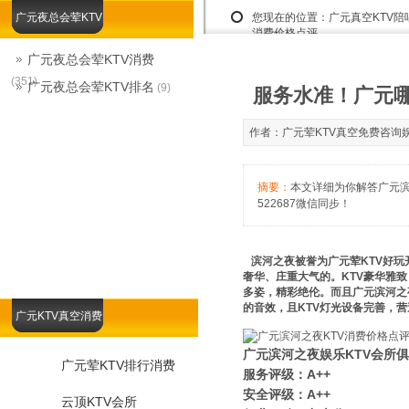
广元夜总会荤KTV
您现在的位置：
广元真空KTV
消费价格点评
广元夜总会荤KTV消费
(351)
广元夜总会荤KTV排名
(9)
服务水准！广元哪
作者：广元荤KTV真空免费咨询娱乐总监
摘要：
本文详细为你解答广元滨
522687微信同步！
滨河之夜被誉为广元荤KTV好玩
奢华、庄重大气的。KTV豪华雅
多姿，精彩绝伦。而且广元滨河之
的音效，且KTV灯光设备完善，
广元KTV真空消费
广元滨河之夜娱乐KTV会所
广元荤KTV排行消费
服务评级：A++
安全评级：A++
云顶KTV会所