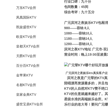
行业口碑：九十分
包间数量：45间
万东KTV会所
综合考评：九十五分
凤凰国际KTV
广元滨河之夜娱乐KTV包厢
凯旋盛世KTV
980——容纳 8人
1080——容纳10人
欧皇KTV会所
1180——容纳14人
1280——容纳18人
皇都天KTV会所
滨河之夜KTV地址 广元市-双
营业时间：晚上19:00至凌晨3
天爵KTV会所
百分百KTV会所
广元滨河之夜娱乐ktv真实客户点
金苹果KTV
滨河之夜是广元荤的KTV
陪唱漂亮资源最多的，并且包
名都KTV会所
KTV的人自然对KTV赞不
KTV的生意就越来越好了。
皇家金典KTV
星级水准的高端娱乐会所。K
盛世宝鼎KTV会所
乐行业的老大哥！要问广元哪