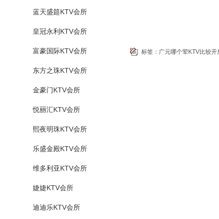
蓝天盛筵KTV会所
皇冠永利KTV会所
富豪国际KTV会所
标签：
广元哪个荤KTV比较开
东方之珠KTV会所
金豪门KTV会所
悦丽汇KTV会所
熙夜明珠KTV会所
乐盛金殿KTV会所
维多利亚KTV会所
婕婕KTV会所
迪迪乐KTV会所