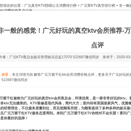
您现在的位置：
广元真空KTV陪唱公主消费排行榜
>
广元荤KTV真空排行榜
> 非一般
ktv消费价格客户点评
非一般的感觉！广元好玩的真空ktv会所推荐-万
点评
作者：广元KTV夜总会娱乐管理娱乐总监17070 522687微信同步 发布于：2020-03-31
摘要：
本文详情为你 解答广元万紫千红ktv会所消费价格点评，更多关于广元好玩的真空
522687微信同步
万紫千红被称为广元好玩的真空ktv会所夜总会，环境优美，是一家非常好玩的ktv。
商务ktv无法媲美的。KTV装修是现代风格，简约大方；室内却有英国皇家风气，优雅
上的经营理念，不仅服务质量到位，而且想顾客所想，为顾客提供了多种多样的娱乐服
并且广元万紫千红KTV服务态度周到。来到广元万紫千红KTV你绝对不会失望！要问广
对是你最好的选择！