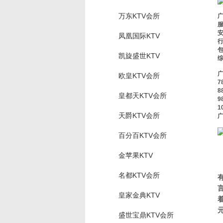
万东KTV会所
服
安
凤凰国际KTV
包
凯旋盛世KTV
欧皇KTV会所
7
8
皇都天KTV会所
9
1
天爵KTV会所
广
百分百KTV会所
金苹果KTV
名都KTV会所
皇家金典KTV
盛世宝鼎KTV会所