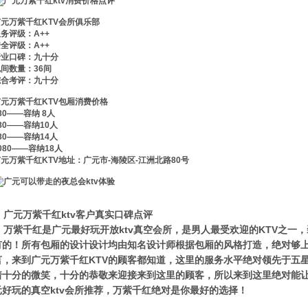
广元万紫千红KTV会所俱乐部
务评级：A++
全评级：A++
行业口碑：九十分
间数量：36间
综合考评：九十分
广元万紫千红KTV包厢消费价格
80——容纳 8人
80——容纳10人
80——容纳14人
080——容纳18人
元万紫千红KTV地址：广元市-海陵区-江洲北路80号
广元万紫千红ktv客户真实口碑点评
万紫千红是广元最好玩开放ktv真空会所，是男人最受欢迎的KTV之一
有的！所有包厢的设计设计均由知名设计师根据包厢的风格打造，绝对够
言，来到广元万紫千红KTV的顾客都知道，这里的服务水平绝对领先于五
着十分的微笑，十分的恭敬来迎接来到这里的顾客，所以来到这里绝对能
元好玩的真空ktv会所推荐，万紫千红绝对是你最好的选择！