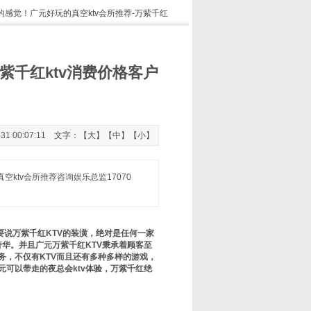
的感觉！广元好玩的真空ktv会所推荐-万紫千红
紫千红ktv消费价格客户
 00:07:11 文字：【
大
】【
中
】【
小
】
ktv会所推荐咨询娱乐总监17070
要说万紫千红KTV的装潢，绝对是任何一家
奢华。并且广元万紫千红KTV秉承着顾客至
务，不仅有KTV而且还有多种多样的游戏，
元可以带走的夜总会ktv体验，万紫千红绝