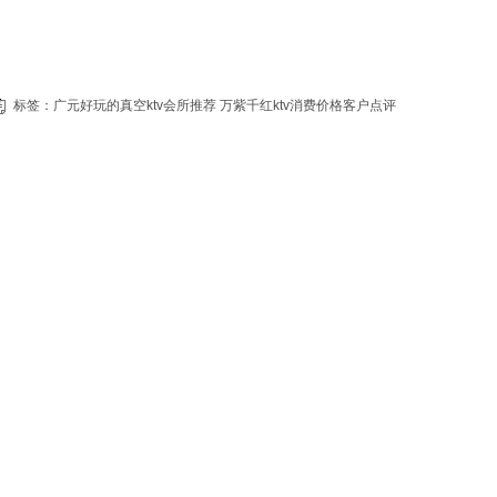
标签：
广元好玩的真空ktv会所推荐
万紫千红ktv消费价格客户点评